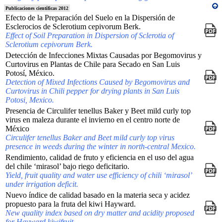
Publicaciones científicas 2012
Efecto de la Preparación del Suelo en la Dispersión de
Esclerocios de Sclerotium cepivorum Berk.
Effect of Soil Preparation in Dispersion of Sclerotia of
Sclerotium cepivorum Berk.
Detección de Infecciones Mixtas Causadas por Begomovirus y
Curtovirus en Plantas de Chile para Secado en San Luis
Potosí, México.
Detection of Mixed Infections Caused by Begomovirus and
Curtovirus in Chili pepper for drying plants in San Luis
Potosi, Mexico.
Presencia de Circulifer tenellus Baker y Beet mild curly top
virus en maleza durante el invierno en el centro norte de
México
Circulifer tenellus Baker and Beet mild curly top virus
presence in weeds during the winter in north-central Mexico.
Rendimiento, calidad de fruto y eficiencia en el uso del agua
del chile ‘mirasol’ bajo riego deficitario.
Yield, fruit quality and water use efficiency of chili ‘mirasol’
under irrigation deficit.
Nuevo índice de calidad basado en la materia seca y acidez
propuesto para la fruta del kiwi Hayward.
New quality index based on dry matter and acidity proposed
for Hayward kiwifruit.