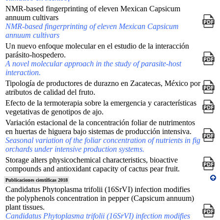
NMR-based fingerprinting of eleven Mexican Capsicum
annuum cultivars
NMR-based fingerprinting of eleven Mexican Capsicum
annuum cultivars
Un nuevo enfoque molecular en el estudio de la interacción
parásito-hospedero.
A novel molecular approach in the study of parasite-host
interaction.
Tipología de productores de durazno en Zacatecas, México por
atributos de calidad del fruto.
Efecto de la termoterapia sobre la emergencia y características
vegetativas de genotipos de ajo.
Variación estacional de la concentración foliar de nutrimentos
en huertas de higuera bajo sistemas de producción intensiva.
Seasonal variation of the foliar concentration of nutrients in fig
orchards under intensive production systems.
Storage alters physicochemical characteristics, bioactive
compounds and antioxidant capacity of cactus pear fruit.
Publicaciones científicas 2018
Candidatus Phytoplasma trifolii (16SrVI) infection modifies
the polyphenols concentration in pepper (Capsicum annuum)
plant tissues.
Candidatus Phytoplasma trifolii (16SrVI) infection modifies