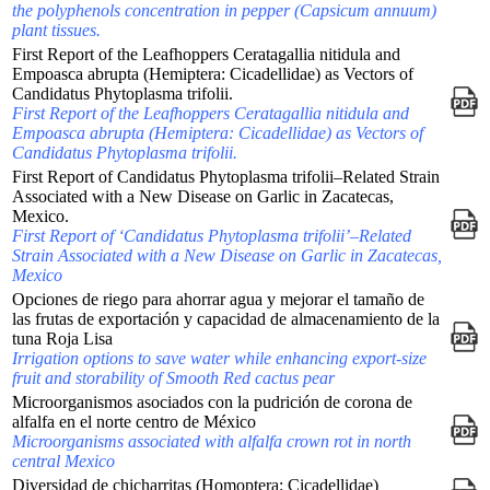
the polyphenols concentration in pepper (Capsicum annuum)
plant tissues.
First Report of the Leafhoppers Ceratagallia nitidula and
Empoasca abrupta (Hemiptera: Cicadellidae) as Vectors of
Candidatus Phytoplasma trifolii.
First Report of the Leafhoppers Ceratagallia nitidula and
Empoasca abrupta (Hemiptera: Cicadellidae) as Vectors of
Candidatus Phytoplasma trifolii.
First Report of Candidatus Phytoplasma trifolii–Related Strain
Associated with a New Disease on Garlic in Zacatecas,
Mexico.
First Report of ‘Candidatus Phytoplasma trifolii’–Related
Strain Associated with a New Disease on Garlic in Zacatecas,
Mexico
Opciones de riego para ahorrar agua y mejorar el tamaño de
las frutas de exportación y capacidad de almacenamiento de la
tuna Roja Lisa
Irrigation options to save water while enhancing export-size
fruit and storability of Smooth Red cactus pear
Microorganismos asociados con la pudrición de corona de
alfalfa en el norte centro de México
Microorganisms associated with alfalfa crown rot in north
central Mexico
Diversidad de chicharritas (Homoptera: Cicadellidae)