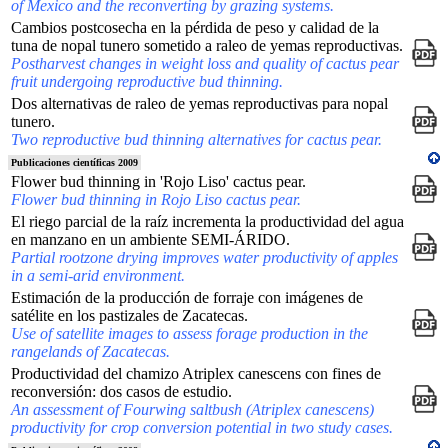
of Mexico and the reconverting by grazing systems.
Cambios postcosecha en la pérdida de peso y calidad de la
tuna de nopal tunero sometido a raleo de yemas reproductivas.
Postharvest changes in weight loss and quality of cactus pear
fruit undergoing reproductive bud thinning.
Dos alternativas de raleo de yemas reproductivas para nopal
tunero.
Two reproductive bud thinning alternatives for cactus pear.
Publicaciones científicas 2009
Flower bud thinning in 'Rojo Liso' cactus pear.
Flower bud thinning in Rojo Liso cactus pear.
El riego parcial de la raíz incrementa la productividad del agua
en manzano en un ambiente SEMI-ÁRIDO.
Partial rootzone drying improves water productivity of apples
in a semi-arid environment.
Estimación de la producción de forraje con imágenes de
satélite en los pastizales de Zacatecas.
Use of satellite images to assess forage production in the
rangelands of Zacatecas.
Productividad del chamizo Atriplex canescens con fines de
reconversión: dos casos de estudio.
An assessment of Fourwing saltbush (Atriplex canescens)
productivity for crop conversion potential in two study cases.