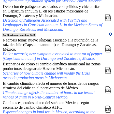
Agroclimatic information system for Mexico-Central America.
Detección de patógenos asociados con psílidos y chicharritas
en Capsicum annuum L. en los estados mexicanos de
Durango, Zacatecas y Michoacán.
Detection of Pathogens Associated with Psyllids and
Leafhoppers in Capsicum annuum L. in the Mexican States of
Durango, Zacatecas and Michoacan.
Publicaciones científicas 2017
Necrosis foliar; nuevo síntoma asociado a la pudrición de la
raíz de chile (Capsicum annuum) en Durango y Zacatecas,
México.
Foliar necrosis; new symptom associated to root rot of pepper
(Capsicum annuum) in Durango and Zacatecas, Mexico.
Escenarios de cómo el cambio climático modificará las zonas
productoras de aguacate Hass en Michoacán.
Scenarios of how climate change will modify the Hass
avocado producing areas in Michoacán.
El cambio climático afecta el número de horas de los rangos
térmicos del chile en el norte-centro de México.
Climate change affects the number of hours in the termal
ranges of chilli in North-Central Mexico.
Cambios esperados al uso del suelo en México, según
escenario de cambio climático A1F1.
Expected changes in land use in Mexico, according to the