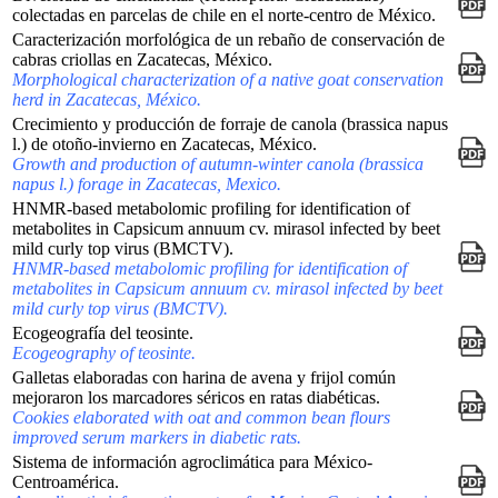
colectadas en parcelas de chile en el norte-centro de México.
Caracterización morfológica de un rebaño de conservación de
cabras criollas en Zacatecas, México.
Morphological characterization of a native goat conservation
herd in Zacatecas, México.
Crecimiento y producción de forraje de canola (brassica napus
l.) de otoño-invierno en Zacatecas, México.
Growth and production of autumn-winter canola (brassica
napus l.) forage in Zacatecas, Mexico.
HNMR-based metabolomic profiling for identification of
metabolites in Capsicum annuum cv. mirasol infected by beet
mild curly top virus (BMCTV).
HNMR-based metabolomic profiling for identification of
metabolites in Capsicum annuum cv. mirasol infected by beet
mild curly top virus (BMCTV).
Ecogeografía del teosinte.
Ecogeography of teosinte.
Galletas elaboradas con harina de avena y frijol común
mejoraron los marcadores séricos en ratas diabéticas.
Cookies elaborated with oat and common bean flours
improved serum markers in diabetic rats.
Sistema de información agroclimática para México-
Centroamérica.