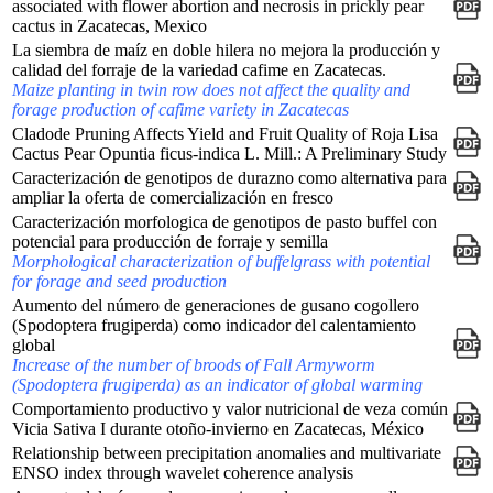
associated with flower abortion and necrosis in prickly pear
cactus in Zacatecas, Mexico
La siembra de maíz en doble hilera no mejora la producción y
calidad del forraje de la variedad cafime en Zacatecas.
Maize planting in twin row does not affect the quality and
forage production of cafime variety in Zacatecas
Cladode Pruning Affects Yield and Fruit Quality of Roja Lisa
Cactus Pear Opuntia ficus-indica L. Mill.: A Preliminary Study
Caracterización de genotipos de durazno como alternativa para
ampliar la oferta de comercialización en fresco
Caracterización morfologica de genotipos de pasto buffel con
potencial para producción de forraje y semilla
Morphological characterization of buffelgrass with potential
for forage and seed production
Aumento del número de generaciones de gusano cogollero
(Spodoptera frugiperda) como indicador del calentamiento
global
Increase of the number of broods of Fall Armyworm
(Spodoptera frugiperda) as an indicator of global warming
Comportamiento productivo y valor nutricional de veza común
Vicia Sativa I durante otoño-invierno en Zacatecas, México
Relationship between precipitation anomalies and multivariate
ENSO index through wavelet coherence analysis