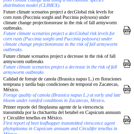
distribution model (CLIMEX).
Future climate scenarios project a decGlobal risk levels for
corn rusts (Puccinia sorghi and Puccinia polysora) under
climate change projectionsrease in the risk of fall armyworm
outbreaks.
Future climate scenarios project a decGlobal risk levels for
corn rusts (Puccinia sorghi and Puccinia polysora) under
climate change projectionsrease in the risk of fall armyworm
outbreaks.
Future climate scenarios project a decrease in the risk of fall
armyworm outbreaks
Future climate scenarios project a decrease in the risk of fall
armyworm outbreaks
Calidad de forraje de canola (Brassica napus L.) en floraciones
temprana y tardía bajo condiciones de temporal en Zacatecas,
México.
Forage quality of canola (Brassica napus L.) at early and late
bloom under rainfed conditions in Zacatecas, Mexico.
Primer reporte del fitoplasma agente de la virescencia
transmitida por la chicharrita del betabel en Capsicum annuum
y Circulifer tenellus en México.
First report of beet leafhopper transmitted virescence agent
phytoplasma in Capsicum annuum and Circulifer tenellus in
México.