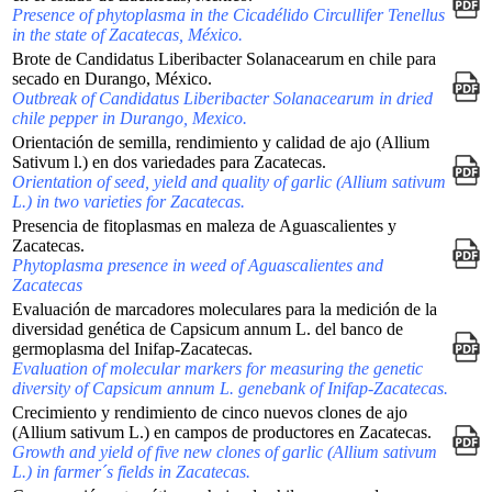
Presence of phytoplasma in the Cicadélido Circullifer Tenellus
in the state of Zacatecas, México.
Brote de Candidatus Liberibacter Solanacearum en chile para
secado en Durango, México.
Outbreak of Candidatus Liberibacter Solanacearum in dried
chile pepper in Durango, Mexico.
Orientación de semilla, rendimiento y calidad de ajo (Allium
Sativum l.) en dos variedades para Zacatecas.
Orientation of seed, yield and quality of garlic (Allium sativum
L.) in two varieties for Zacatecas.
Presencia de fitoplasmas en maleza de Aguascalientes y
Zacatecas.
Phytoplasma presence in weed of Aguascalientes and
Zacatecas
Evaluación de marcadores moleculares para la medición de la
diversidad genética de Capsicum annum L. del banco de
germoplasma del Inifap-Zacatecas.
Evaluation of molecular markers for measuring the genetic
diversity of Capsicum annum L. genebank of Inifap-Zacatecas.
Crecimiento y rendimiento de cinco nuevos clones de ajo
(Allium sativum L.) en campos de productores en Zacatecas.
Growth and yield of five new clones of garlic (Allium sativum
L.) in farmer´s fields in Zacatecas.