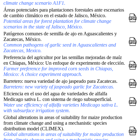
climate change scenario A1F1.
Áreas potenciales para plantaciones forestales ante escenarios
de cambio climático en el estado de Jalisco, México.
Potential areas for forest plantation for climate change
scenarios in the state of Jalisco, México.
Patógenos comunes de semilla de ajo en Aguascalientes y
Zacatecas, México.
Common pathogens of garlic seed in Aguascalientes and
Zacatecas, Mexico.
Preferencia del agricultor por las semillas mejoradas de maíz
en Chiapas, México: Un enfoque de experimento de elección.
Farmer preference for improved corn seeds in Chiapas,
Mexico: A choice experiment approach.
Barretero: nueva variedad de ajo jaspeado para Zacatecas.
Barretero: new variety of jaspeado garlic for Zacatecas.
Eficiencia en el uso del agua de variedades de alfalfa
Medicago sativa L. con sistema de riego subsuperficial.
Water use efficiency of alfalfa varieties Medicago sativa L.
with subsurface irrigation system.
Global alterations in areas of suitability for maize production
from climate change and using a mechanistic species
distribution model (CLIMEX).
Global alterations in areas of suitability for maize production
from climate change and using a mechanistic species