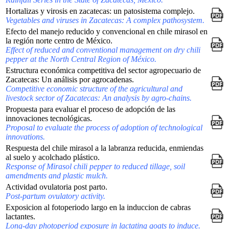
Hortalizas y virosis en zacatecas: un patosistema complejo.
Vegetables and viruses in Zacatecas: A complex pathosystem.
Efecto del manejo reducido y convencional en chile mirasol en
la región norte centro de México.
Effect of reduced and conventional management on dry chili
pepper at the North Central Region of México.
Estructura económica competitiva del sector agropecuario de
Zacatecas: Un análisis por agrocadenas.
Competitive economic structure of the agricultural and
livestock sector of Zacatecas: An analysis by agro-chains.
Propuesta para evaluar el proceso de adopción de las
innovaciones tecnológicas.
Proposal to evaluate the process of adoption of technological
innovations.
Respuesta del chile mirasol a la labranza reducida, enmiendas
al suelo y acolchado plástico.
Response of Mirasol chili pepper to reduced tillage, soil
amendments and plastic mulch.
Actividad ovulatoria post parto.
Post-partum ovulatory activity.
Exposicion al fotoperiodo largo en la induccion de cabras
lactantes.
Long-day photoperiod exposure in lactating goats to induce.