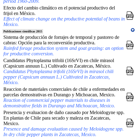
period 1960-2009.
Efecto del cambio climático en el potencial productivo del
frijol en México.
Effect of climate change on the productive potential of beans in
Mexico.
Publicaciones científicas 2015
Sistema de producción de forrajes de temporal y pastoreo de
cabras: Opción para la reconversión productiva.
Rainfed forage production system and goat grazing: an option
for productive conversion.
Candidatus Phytoplasma trifolii (16SrVI) en chile mirasol
(Capsicum annuun L.) Cultivado en Zacatecas, México.
Candidatus Phytoplasma trifolii (16SrVI) in mirasol chili
pepper (Capsicum annuun L.) Cultivated in Zacatecas,
México.
Reaccion de materiales comerciales de chile a enfermedades en
parcelas demostrativas en Durango y Michoacan, Mexico.
Reaction of commercial pepper materials to diseases in
demonstrative fields in Durango and Michoacan, Mexico.
Presencia y evaluacion de daño causado por Meloidogyne spp.
En plantas de Chile para secado y maleza en Zacatecas,
Mexico.
Presence and damage evaluation caused by Meloidogyne spp.
In dry chile pepper plants in Zacatecas, Mexico.