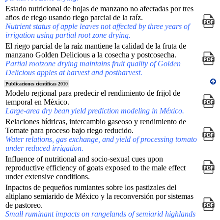
Estado nutricional de hojas de manzano no afectadas por tres
años de riego usando riego parcial de la raíz.
Nutrient status of apple leaves not affected by three years of
irrigation using partial root zone drying.
El riego parcial de la raíz mantiene la calidad de la fruta de
manzano Golden Delicious a la cosecha y postcosecha.
Partial rootzone drying maintains fruit quality of Golden
Delicious apples at harvest and postharvest.
Publicaciones científicas 2010
Modelo regional para predecir el rendimiento de frijol de
temporal en México.
Large-area dry bean yield prediction modeling in México.
Relaciones hídricas, intercambio gaseoso y rendimiento de
Tomate para proceso bajo riego reducido.
Water relations, gas exchange, and yield of processing tomato
under reduced irrigation.
Influence of nutritional and socio-sexual cues upon
reproductive efficiency of goats exposed to the male effect
under extensive conditions.
Inpactos de pequeños rumiantes sobre los pastizales del
altiplano semiarido de México y la reconversión por sistemas
de pastoreo.
Small ruminant impacts on rangelands of semiarid highlands