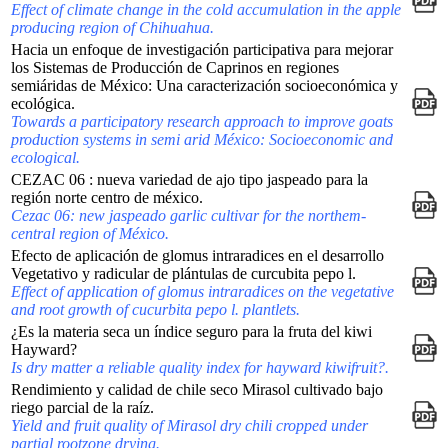
Effect of climate change in the cold accumulation in the apple
producing region of Chihuahua.
Hacia un enfoque de investigación participativa para mejorar
los Sistemas de Producción de Caprinos en regiones
semiáridas de México: Una caracterización socioeconómica y
ecológica.
Towards a participatory research approach to improve goats
production systems in semi arid México: Socioeconomic and
ecological.
CEZAC 06 : nueva variedad de ajo tipo jaspeado para la
región norte centro de méxico.
Cezac 06: new jaspeado garlic cultivar for the northem-
central region of México.
Efecto de aplicación de glomus intraradices en el desarrollo
Vegetativo y radicular de plántulas de curcubita pepo l.
Effect of application of glomus intraradices on the vegetative
and root growth of cucurbita pepo l. plantlets.
¿Es la materia seca un índice seguro para la fruta del kiwi
Hayward?
Is dry matter a reliable quality index for hayward kiwifruit?.
Rendimiento y calidad de chile seco Mirasol cultivado bajo
riego parcial de la raíz.
Yield and fruit quality of Mirasol dry chili cropped under
partial rootzone drying.