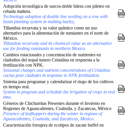
Adopción tecnológica de surcos-doble hilera con pileteo en
cebada maltera.
Technology adoption of double line seeding on a row with
basin planting system in malting barley,
Tillandsia recurvata y su valor químico como un uso
alternativo para la alimentación de rumiantes en el norte de
México.
Tillandsia recurvata and its chemical value as an alternative
use for feeding ruminants in northern Mexico.
Cambios estacionales y concentración de nutrientes en
cladodios del nopal tunero Cristalina en respuesta a la
fertilización con NPK.
Seasonal changes and nutrient concentrations of Cristalina
cactus pear cladodes in response to NPK fertilization.
Sistema para programar y calendarizar el riego de los cultivos
en tiempo real.
System to program and schedule the irrigation of crops in real
time.
Géneros de Chicharritas Presentes durante el Invierno en
Regiones de Aguascalientes, Coahuila, y Zacatecas, México
Presence of leafhoppers during the winter in regions of
Aguascalientes, Coahuila, and Zacatecas, Mexico.
Caracterización forrajera de ecotipos de zacate buffel en