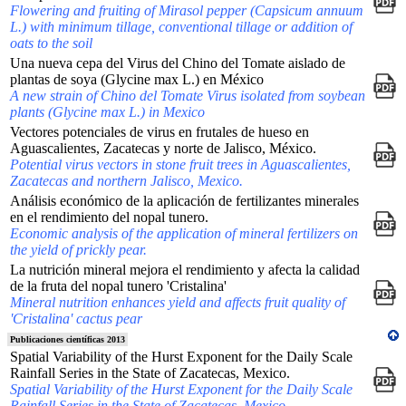
Flowering and fruiting of Mirasol pepper (Capsicum annuum
L.) with minimum tillage, conventional tillage or addition of
oats to the soil
Una nueva cepa del Virus del Chino del Tomate aislado de
plantas de soya (Glycine max L.) en México
A new strain of Chino del Tomate Virus isolated from soybean
plants (Glycine max L.) in Mexico
Vectores potenciales de virus en frutales de hueso en
Aguascalientes, Zacatecas y norte de Jalisco, México.
Potential virus vectors in stone fruit trees in Aguascalientes,
Zacatecas and northern Jalisco, Mexico.
Análisis económico de la aplicación de fertilizantes minerales
en el rendimiento del nopal tunero.
Economic analysis of the application of mineral fertilizers on
the yield of prickly pear.
La nutrición mineral mejora el rendimiento y afecta la calidad
de la fruta del nopal tunero 'Cristalina'
Mineral nutrition enhances yield and affects fruit quality of
'Cristalina' cactus pear
Publicaciones científicas 2013
Spatial Variability of the Hurst Exponent for the Daily Scale
Rainfall Series in the State of Zacatecas, Mexico.
Spatial Variability of the Hurst Exponent for the Daily Scale
Rainfall Series in the State of Zacatecas, Mexico.