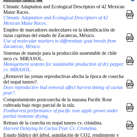
Publicaciones científicas 2008
Climatic Adaptation and Ecological Descriptors of 42 Mexican
Maize Races.
Climatic Adaptation and Ecological Descriptors of 42
Mexican Maize Races.
Empleo de marcadores moleculares en la identificación de
razas caprinas del estado de Zacatecas, México.
Use of molecular markers to differentiate goat breeds from
Zacatecas, México.
Sistemas de manejo para la producción sustentable de chile
seco cv. MIRASOL.
Management systems for sustainable production of dry pepper
cv. MIRASOL.
¿Remover las yemas reproductivas afecha la época de cosecha
del nopal tunero?.
Does reproductive bud removal affect harvest timing of cactus
pear?.
Comportamiento postcosecha de la mazana Pacific Rose
cultivada bajo riego parcial de la raíz.
Postharvest performance of paciﬁc rose apple grown under
partial rootzone drying.
Retraso de la cosecha en nopal tunero cv. cristalina.
Harvest Delaying In Cactus Pear Cv. Cristalina.
Estado hídrico del árbol, asimilación de CO2, rendimiento y